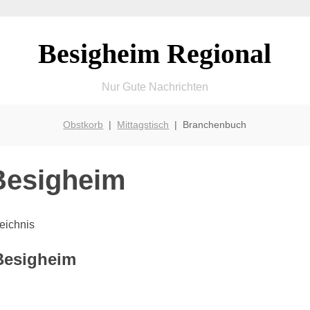
Besigheim Regional
Nur Gute Nachrichten
Obstkorb
|
Mittagstisch
| Branchenbuch
Besigheim
eichnis
Besigheim